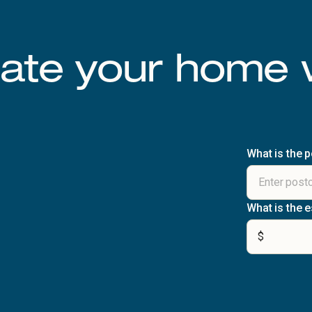
late your home 
What is the 
What is the 
$