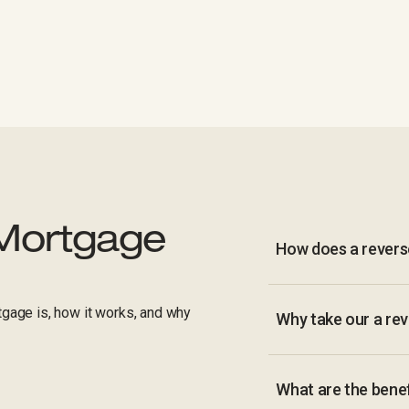
Mortgage
How does a rever
gage is, how it works, and why
Why take our a re
What are the benef