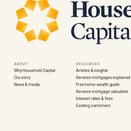
ABOUT
RESOURCES
Why Household Capital
Articles & insights
Our story
Reverse mortgages explained
News & media
Free home wealth guide
Reverse mortgage calculator
Interest rates & fees
Existing customers