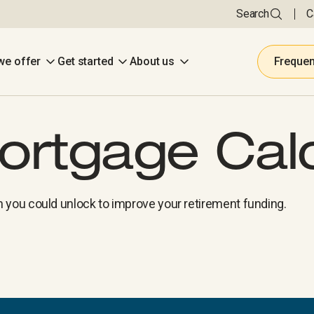
Search
C
we offer
Get started
About us
Frequen
rtgage Calc
you could unlock to improve your retirement funding.