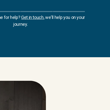
e for help?
Get in touch
, we'll help you on your
journey.