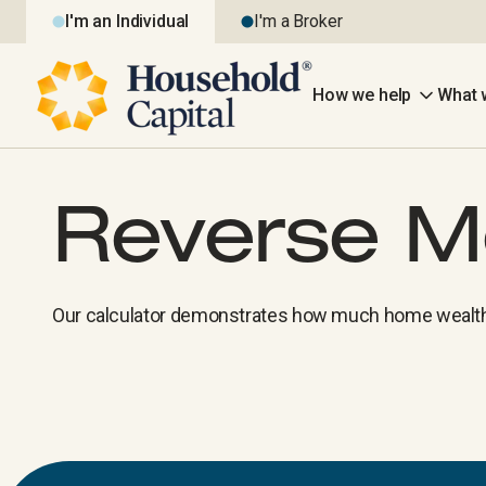
I'm an Individual
I'm a Broker
How we help
What 
Reverse Mo
Our calculator demonstrates how much home wealth 