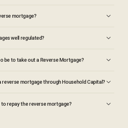
everse mortgage?
ages well regulated?
to be to take out a Reverse Mortgage?
r a reverse mortgage through Household Capital?
 to repay the reverse mortgage?