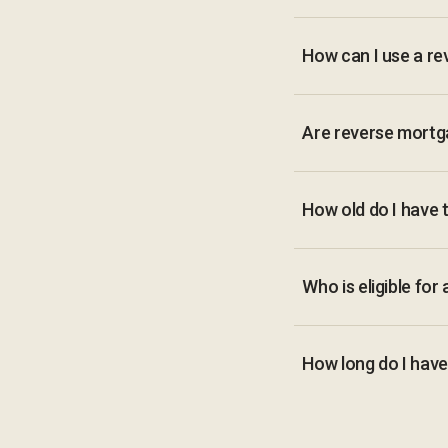
How can I use a r
Are reverse mortg
How old do I have 
Who is eligible fo
How long do I have