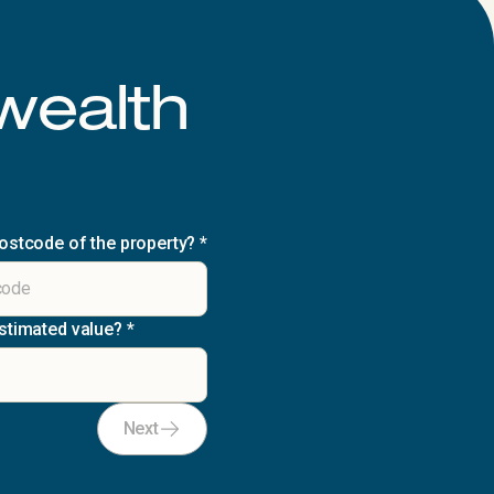
wealth
postcode of the property?
*
estimated value?
*
Next