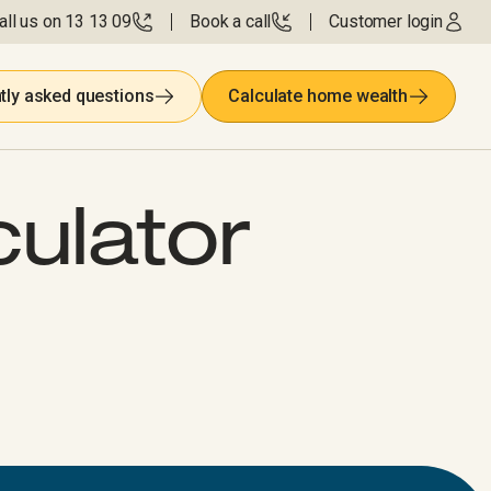
all us on 13 13 09
Book a call
Customer login
tly asked questions
Calculate home wealth
ulator