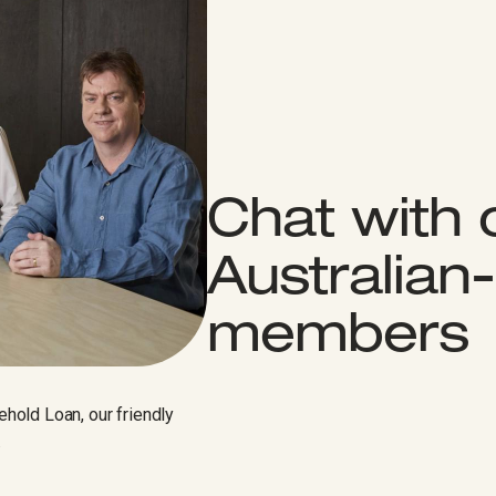
Chat with 
Australia
members​​​​‌ ‍ ​‍​‍‌‍ ‌ ​‍‌‍‍‌‌‍‌ ‌‍‍‌‌‍ ‍​‍​‍​ ‍‍​‍​‍‌ ​ ‌‍​‌‌‍ ‍‌‍‍‌‌ ‌​‌ ‍‌​‍ ‍‌‍‍‌‌‍ ​‍​‍​‍ ​​‍​‍‌‍‍​‌ ​‍‌‍‌‌‌‍‌‍​‍​‍​ ‍‍​‍​‍‌‍‍​‌ ‌​‌ ‌​‌ ​​‌ ​ ​ ‍‍​‍ ​‍ ‌‍‍​‌‍ ‌ ‌‌‌ ​ ‌‍‌‌‌‍‍​‌‍ ‌‍ ​‌‍‌​‌‍​ ‌‍​‌‌ ​​‌‍‍‌‌ ‌​‌‍​‌‌‍ ​​‍ ‍‌‍ ‍‌‍‌‌‌ ‌​‌‍ ​‌‍‍‌‌‍‌‍‌ ‍‌​‍ ‍‌‍​‌‌ ​​‌ ​​​‍ ‌ ​ ‌ ‌​‌ ‌‌‌‍‌​‌‍‍‌‌‍ ​‍ ‌‍‍‌‌‍ ‍‌ ‌​‌‍‌‌‌‍ ‍‌ ‌​​‍ ‌‍‌‌‌‍‌​‌‍‍‌‌ ‌​​‍ ‌‍ ‌‌‍ ‌‍‌​‌‍‌‌​ ‌‌ ​​‌ ​‍‌‍‌‌‌ ​ ‌‍‌‌‌‍ ‍‌ ‌​‌‍​‌‌ ‌​‌‍‍‌‌‍ ‌‍ ‍​ ‍ ‌‍‍‌‌‍‌​​ ‌​ ‌ ​ ​ ​ ​‍​ ​‍‌‍​‌​ ​​​ ‍​​ ‌​​‍ ‌​ ‌ ‌‍‌​​ ​ ‌‍​ ​‍ ‌​ ‌​​ ​​​ ‌ ​ ‍​​‍ ‌​ ‍‌​ ‌ ‌‍​‍​ ‌​​‍ ‌‌‍​ ‌‍‌‍‌‍​‍​ ‍‌​ ‌ ​ ‌‍​ ​‍​ ‍​‌‍​‍‌‍​‌​ ​‌​ ‌​​ ‍ ‌ ‌​‌ ‍‌‌ ​​‌‍‌‌​ ‌‌ ‌​‌‍‍‌‌‍‌‌‌ ​‍​‍ ‌​ ​‍​‍ ‌‌‍‍​‌‍ ‌ ‌ ​‍ ‌‌ ‌ ‌‍‌‌​‍ ‌‌‍‍​‌‍‌‌‌‍ ​‌ ​​​ ‍ ‌ ​​‌‍​‌‌ ‌​‌‍‍​​ ‌‌ ​​‌‍​‌‌‍‌ ‌‍‌‌‌​​‍‌ ‌‌‌‍‍‌‌‍ ​‌‍‌​‌‍‌‌‌ ​‍​‍ ‍‌ ​​‌‍​‌‌‍‌ ‌‍‌‌‌​​‍‌ ‌‌‌‍‍‌‌‍ ​‌‍‌​‌‍‌‌‌ ​‍‌​‍‌‌ ‌​‌‍‌‌‌‍ ‌‌ ​ ​‍‌‌​ ‌‌‌​​‍‌‌ ‌‍‍ ‌‍‌‌‌ ‍‌​‍‌‌​ ​ ‌​‌​​‍‌‌​ ​ ‌​‌​​‍‌‌​ ​‍​ ​‍​ ‌‍​ ‍​​ ​‌​ ‌ ​ ‌​​ ‌‌​ ‍‌​ ​‍‌‍​‌​ ​‍‌‍​‍‌‍‌‍​‍‌‌​ ​‍​ ​‍​‍‌‌​ ‌‌‌​‌​​‍ ‍‌‍‍​‌‍‌‌‌‍​‌‌‍‌​‌‍‍‌‌‍ ‍‌‍‌ ​ ‌‍​‍‌‍​‌‌ ​ ‌‍‌‌‌‌‌‌‌ ​‍‌‍ ​​ ‌‌‍‍​‌ ‌​‌ ‌​‌ ​​‌ ​ ​‍‌‌​ ​ ‌​​‌​‍‌‌​ ​‍‌​‌‍​‍‌‌​ ​‍‌​‌‍‌‍‍​‌‍ ‌ ‌‌‌ ​ ‌‍‌‌‌‍‍​‌‍ ‌‍ ​‌‍‌​‌‍​ ‌‍​‌‌ ​​‌‍‍‌‌ ‌​‌‍​‌‌‍ ​​‍ ‍‌‍ ‍‌‍‌‌‌ ‌​‌‍ ​‌‍‍‌‌‍‌‍‌ ‍‌​‍ ‍‌‍​‌‌ ​​‌ ​​​‍‌‌​ ​‍‌​‌‍‌ ​ ‌ ‌​‌ ‌‌‌‍‌​‌‍‍‌‌‍ ​‍‌‍‌‍‍‌‌‍‌​​ ‌​ ‌ ​ ​ ​ ​‍​ ​‍‌‍​‌​ ​​​ ‍​​ ‌​​‍ ‌​ ‌ ‌‍‌​​ ​ ‌‍​ ​‍ ‌​ ‌​​ ​​​ ‌ ​ ‍​​‍ ‌​ ‍‌​ ‌ ‌‍​‍​ ‌​​‍ ‌‌‍​ ‌‍‌‍‌‍​‍​ ‍‌​ ‌ ​ ‌‍​ ​‍​ ‍​‌‍​‍‌‍​‌​ ​‌​ ‌​​‍‌‍‌ ‌​‌ ‍‌‌ ​​‌‍‌‌​ ‌‌ ‌​‌‍‍‌‌‍‌‌‌ ​‍​‍ ‌​ ​‍​‍ ‌‌‍‍​‌‍ ‌ ‌ ​‍ ‌‌ ‌ ‌‍‌‌​‍ ‌‌‍‍​‌‍‌‌‌‍ ​‌ ​​​‍‌‍‌ ​​‌‍​‌‌ ‌​‌‍‍​​ ‌‌ ​​‌‍​‌‌‍‌ ‌‍‌‌‌​​‍‌ ‌‌‌‍‍‌‌‍ ​‌‍‌​‌‍‌‌‌ ​‍​‍ ‍‌ ​​‌‍​‌‌‍‌ ‌‍‌‌‌​​‍‌ ‌‌‌‍‍‌‌‍ ​‌‍‌​‌‍‌‌‌ ​‍‌​‍‌‌ ‌​‌‍‌‌‌‍ ‌‌ ​ ​‍‌‌​ ‌‌‌​​‍‌‌ ‌‍‍ ‌‍‌‌‌ ‍‌​‍‌‌​ ​ ‌​‌​​‍‌‌​ ​ ‌​‌​​‍‌‌​ ​‍​ ​‍​ ‌‍​ ‍​​ ​‌​ ‌ ​ ‌​​ ‌‌​ ‍‌​ ​‍‌‍​‌​ ​‍‌‍​‍‌‍‌‍​‍‌‌​ ​‍​ ​‍​‍‌‌​ ‌‌‌​‌​​‍ ‍‌‍‍​‌‍‌‌‌‍​‌‌‍‌​‌‍‍‌‌‍ ‍‌‍‌ ​‍‌‍‌ ​​‌‍‌‌‌ ​‍‌ ​ ‌ ​​‌‍‌‌‌‍​ ‌ ‌​‌‍‍‌‌ ‌‍‌‍‌‌​ ‌‌ ​​‌ ‌‌‌‍​‍‌‍ ​‌‍‍‌‌ ​ ‌‍‍​‌‍‌‌‌‍‌​​‍​‍‌ ‌​​​​‌ ‍ ​‍​‍‌‍ ‌ ​‍‌‍‍‌‌‍‌ ‌‍‍‌‌‍ ‍​‍​‍​ ‍‍​‍​‍‌ ​ ‌‍​‌‌‍ ‍‌‍‍‌‌ ‌​‌ ‍‌​‍ ‍‌‍‍‌‌‍ ​‍​‍​‍ ​​‍​‍‌‍‍​‌ ​‍‌‍‌‌‌‍‌‍​‍​‍​ ‍‍​‍​‍‌‍‍​‌ ‌​‌ ‌​‌ ​​‌ ​ ​ ‍‍​‍ ​‍ ‌‍‍​‌‍ ‌ ‌‌‌ ​ ‌‍‌‌‌‍‍​‌‍ ‌‍ ​‌‍‌​‌‍​ ‌‍​‌‌ ​​‌‍‍‌‌ ‌​‌‍​‌‌‍ ​​‍ ‍‌‍ ‍‌‍‌‌‌ ‌​‌‍ ​‌‍‍‌‌‍‌‍‌ ‍‌​‍ ‍‌‍​‌‌ ​​‌ ​​​‍ ‌ ​ ‌ ‌​‌ ‌‌‌‍‌​‌‍‍‌‌‍ ​‍ ‌‍‍‌‌‍ ‍‌ ‌​‌‍‌‌‌‍ ‍‌ ‌​​‍ ‌‍‌‌‌‍‌​‌‍‍‌‌ ‌​​‍ ‌‍ ‌‌‍ ‌‍‌​‌‍‌‌​ ‌‌ ​​‌ ​‍‌‍‌‌‌ ​ ‌‍‌‌‌‍ ‍‌ ‌​‌‍​‌‌ ‌​‌‍‍‌‌‍ ‌‍ ‍​ ‍ ‌‍‍‌‌‍‌​​ ‌‌‍​‍​ ‌‌‌‍​‌​ ​ ​ ​‌​ ‌‌​ ‍​‌‍‌‌​‍ ‌​ ‌‌‌‍‌‌​ ‌​​ ‍​​‍ ‌​ ‌​​ ​‍‌‍‌‌​ ‌​​‍ ‌‌‍​‌​ ‌‍‌‍​‍​ ​‍​‍ ‌​ ‌‍​ ​‍‌‍​‌‌‍​‍‌‍‌‌​ ‍‌​ ‌​​ ​ ​ ​‍​ ‌ ​ ‍​​ ​​​ ‍ ‌ ‌​‌ ‍‌‌ ​​‌‍‌‌​ ‌‌ ‌​‌‍‍‌‌‍‌‌‌ ​‍​‍ ‌​ ​‍​‍ ‌‌‍‍​‌‍ ‌ ‌ ​‍ ‌‌ ‌ ‌‍‌‌​‍ ‌‌‍‍​‌‍‌‌‌‍ ​‌ ​​​ ‍ ‌ ​​‌‍​‌‌ ‌​‌‍‍​​ ‌‌ ​​‌‍​‌‌‍‌ ‌‍‌‌‌​​‍‌ ‌‌‌‍‍‌‌‍ ​‌‍‌​‌‍‌‌‌ ​‍​‍ ‍‌ ​​‌‍​‌‌‍‌ ‌‍‌‌‌​​‍‌ ‌‌‌‍‍‌‌‍ ​‌‍‌​‌‍‌‌‌ ​‍‌​‍‌‌ ‌​‌‍‌‌‌‍ ‌‌ ​ ​‍‌‌​ ‌‌‌​​‍‌‌ ‌‍‍ ‌‍‌‌‌ ‍‌​‍‌‌​ ​ ‌​‌​​‍‌‌​ ​ ‌​‌​​‍‌‌​ ​‍​ ​‍‌‍​‍​ ‍​​ ​​‌‍​‍​ ‌‍​ ‌‍​ ‍‌​ ​‌‌‍​‌‌‍​‍​ ​​‌‍​ ​‍‌‌​ ​‍​ ​‍​‍‌‌​ ‌‌‌​‌​​‍ ‍‌‍‍​‌‍‌‌‌‍​‌‌‍‌​‌‍‍‌‌‍ ‍‌‍‌ ​ ‌‍​‍‌‍​‌‌ ​ ‌‍‌‌‌‌‌‌‌ ​‍‌‍ ​​ ‌‌‍‍​‌ ‌​‌ ‌​‌ ​​‌ ​ ​‍‌‌​ ​ ‌​​‌​‍‌‌​ ​‍‌​‌‍​‍‌‌​ ​‍‌​‌‍‌‍‍​‌‍ ‌ ‌‌‌ ​ ‌‍‌‌‌‍‍​‌‍ ‌‍ ​‌‍‌​‌‍​ ‌‍​‌‌ ​​‌‍‍‌‌ ‌​‌‍​‌‌‍ ​​‍ ‍‌‍ ‍‌‍‌‌‌ ‌​‌‍ ​‌‍‍‌‌‍‌‍‌ ‍‌​‍ ‍‌‍​‌‌ ​​‌ ​​​‍‌‌​ ​‍‌​‌‍‌ ​ ‌ ‌​‌ ‌‌‌‍‌​‌‍‍‌‌‍ ​‍‌‍‌‍‍‌‌‍‌​​ ‌‌‍​‍​ ‌‌‌‍​‌​ ​ ​ ​‌​ ‌‌​ ‍​‌‍‌‌​‍ ‌​ ‌‌‌‍‌‌​ ‌​​ ‍​​‍ ‌​ ‌​​ ​‍‌‍‌‌​ ‌​​‍ ‌‌‍​‌​ ‌‍‌‍​‍​ ​‍​‍ ‌​ ‌‍​ ​‍‌‍​‌‌‍​‍‌‍‌‌​ ‍‌​ ‌​​ ​ ​ ​‍​ ‌ ​ ‍​​ ​​​‍‌‍‌ ‌​‌ ‍‌‌ ​​‌‍‌‌​ ‌‌ ‌​‌‍‍‌‌‍‌‌‌ ​‍​‍ ‌​ ​‍​‍ ‌‌‍‍​‌‍ ‌ ‌ ​‍ ‌‌ ‌ ‌‍‌‌​‍ ‌‌‍‍​‌‍‌‌‌‍ ​‌ ​​​‍‌‍‌ ​​‌‍​‌‌ ‌​‌‍‍​​ ‌‌ ​​‌‍​‌‌‍‌ ‌‍‌‌‌​​‍‌ ‌‌‌‍‍‌‌‍ ​‌‍‌​‌‍‌‌‌ ​‍​‍ ‍‌ ​​‌‍​‌‌‍‌ ‌‍‌‌‌​​‍‌ ‌‌‌‍‍‌‌‍ ​‌‍‌​‌‍‌‌‌ ​‍‌​‍‌‌ ‌​‌‍‌‌‌‍ ‌‌ ​ ​‍‌‌​ ‌‌‌​​‍‌‌ ‌‍‍ ‌‍‌‌‌ ‍‌​‍‌‌​ ​ ‌​‌​​‍‌‌​ ​ ‌​‌​​‍‌‌​ ​‍​ ​‍‌‍​‍​ ‍​​ ​​‌‍​‍​ ‌‍​ ‌‍​ ‍‌​ ​‌‌‍​‌‌‍​‍​ ​​‌‍​ ​‍‌‌​ ​‍​ ​‍​‍‌‌​ ‌‌‌​‌​​‍ ‍‌‍‍​‌‍‌‌‌‍​‌‌‍‌​‌‍‍‌‌‍ ‍‌‍‌ ​‍‌‍‌ ​​‌‍‌‌‌ ​‍‌ ​ ‌ ​​‌‍‌‌‌‍​ ‌ ‌​‌‍‍‌‌ ‌‍‌‍‌‌​ ‌‌ ​​‌ ‌‌‌‍​‍‌‍ ​‌‍‍‌‌ ​ ‌‍‍​‌‍‌‌‌‍‌​​‍​‍‌ ‌​​​​‌ ‍ ​‍​‍‌‍ ‌ ​‍‌‍‍‌‌‍‌ ‌‍‍‌‌‍ ‍​‍​‍​ ‍‍​‍​‍‌ ​ ‌‍​‌‌‍ ‍‌‍‍‌‌ ‌​‌ ‍‌​‍ ‍‌‍‍‌‌‍ ​‍​‍​‍ ​​‍​‍‌‍‍​‌ ​‍‌‍‌‌‌‍‌‍​‍​‍​ ‍‍​‍​‍‌‍‍​‌ ‌​‌ ‌​‌ ​​‌ ​ ​ ‍‍​‍ ​‍ ‌‍‍​‌‍ ‌ ‌‌‌ ​ ‌‍‌‌‌‍‍​‌‍ ‌‍ ​‌‍‌​‌‍​ ‌‍​‌‌ ​​‌‍‍‌‌ ‌​‌‍​‌‌‍ ​​‍ ‍‌‍ ‍‌‍‌‌‌ ‌​‌‍ ​‌‍‍‌‌‍‌‍‌ ‍‌​‍ ‍‌‍​‌‌ ​​‌ ​​​‍ ‌ ​ ‌ ‌​‌ ‌‌‌‍‌​‌‍‍‌‌‍ ​‍ ‌‍‍‌‌‍ ‍‌ ‌​‌‍‌‌‌‍ ‍‌ ‌​​‍ ‌‍‌‌‌‍‌​‌‍‍‌‌ ‌​​‍ ‌‍ ‌‌‍ ‌‍‌​‌‍‌‌​ ‌‌ ​​‌ ​‍‌‍‌‌‌ ​ ‌‍‌‌‌‍ ‍‌ ‌​‌‍​‌‌ ‌​‌‍‍‌‌‍ ‌‍ ‍​ ‍ ‌‍‍‌‌‍‌​​ ‌​ ​‌​ ​ ​ ​ ​ ​ ​ ‌‌​ ‌‌​ ‌​‌‍​ ​‍ ‌​ ‌ ​ ‍​‌‍​‍​ ‌‌​‍ ‌​ ‌​​ ‌ ​ ‌​‌‍‌‌​‍ ‌‌‍​‌‌‍​ ​ ‌‍​ ​​​‍ ‌​ ‌ ​ ‌‌‌‍‌‍‌‍‌​‌‍​ ‌‍‌‍‌‍​ ​ ​‌‌‍​‍​ ‍‌​ ‍‌‌‍‌‍​ ‍ ‌ ‌​‌ ‍‌‌ ​​‌‍‌‌​ ‌‌ ‌​‌‍‍‌‌‍‌‌‌ ​‍​‍ ‌​ ​‍​‍ ‌‌‍‍​‌‍ ‌ ‌ ​‍ ‌‌ ‌ ‌‍‌‌​‍ ‌‌‍‍​‌‍‌‌‌‍ ​‌ ​​​ ‍ ‌ ​​‌‍​‌‌ ‌​‌‍‍​​ ‌‌ ​​‌‍​‌‌‍‌ ‌‍‌‌‌​​‍‌ ‌‌‌‍‍‌‌‍ ​‌‍‌​‌‍‌‌‌ ​‍​‍ ‍‌ ​​‌‍​‌‌‍‌ ‌‍‌‌‌​​‍‌ ‌‌‌‍‍‌‌‍ ​‌‍‌​‌‍‌‌‌ ​‍‌​‍‌‌ ‌​‌‍‌‌‌‍ ‌‌ ​ ​‍‌‌​ ‌‌‌​​‍‌‌ ‌‍‍ ‌‍‌‌‌ ‍‌​‍‌‌​ ​ ‌​‌​​‍‌‌​ ​ ‌​‌​​‍‌‌​ ​‍​ ​‍‌‍‌‌​ ‍​​ ​‍‌‍‌‍​ ​ ​ ​​​ ​ ​ ​‍‌‍‌‌‌‍‌‍‌‍​ ‌‍​‌​‍‌‌​ ​‍​ ​‍​‍‌‌​ ‌‌‌​‌​​‍ ‍‌‍‍​‌‍‌‌‌‍​‌‌‍‌​‌‍‍‌‌‍ ‍‌‍‌ ​ ‌‍​‍‌‍​‌‌ ​ ‌‍‌‌‌‌‌‌‌ ​‍‌‍ ​​ ‌‌‍‍​‌ ‌​‌ ‌​‌ ​​‌ ​ ​‍‌‌​ ​ ‌​​‌​‍‌‌​ ​‍‌​‌‍​‍‌‌​ ​‍‌​‌‍‌‍‍​‌‍ ‌ ‌‌‌ ​ ‌‍‌‌‌‍‍​‌‍ ‌‍ ​‌‍‌​‌‍​ ‌‍​‌‌ ​​‌‍‍‌‌ ‌​‌‍​‌‌‍ ​​‍ ‍‌‍ ‍‌‍‌‌‌ ‌​‌‍ ​‌‍‍‌‌‍‌‍‌ ‍‌​‍ ‍‌‍​‌‌ ​​‌ ​​​‍‌‌​ ​‍‌​‌‍‌ ​ ‌ ‌​‌ ‌‌‌‍‌​‌‍‍‌‌‍ ​‍‌‍‌‍‍‌‌‍‌​​ ‌​ ​‌​ ​ ​ ​ ​ ​ ​ ‌‌​ ‌‌​ ‌​‌‍​ ​‍ ‌​ ‌ ​ ‍​‌‍​‍​ ‌‌​‍ ‌​ ‌​​ ‌ ​ ‌​‌‍‌‌​‍ ‌‌‍​‌‌‍​ ​ ‌‍​ ​​​‍ ‌​ ‌ ​ ‌‌‌‍‌‍‌‍‌​‌‍​ ‌‍‌‍‌‍​ ​ ​‌‌‍​‍​ ‍‌​ ‍‌‌‍‌‍​‍‌‍‌ ‌​‌ ‍‌‌ ​​‌‍‌‌​ ‌‌ ‌​‌‍‍‌‌‍‌‌‌ ​‍​‍ ‌​ ​‍​‍ ‌‌‍‍​‌‍ ‌ ‌ ​‍ ‌‌ ‌ ‌‍‌‌​‍ ‌‌‍‍​‌‍‌‌‌‍ ​‌ ​​​‍‌‍‌ ​​‌‍​‌‌ ‌​‌‍‍​​ ‌‌ ​​‌‍​‌‌‍‌ ‌‍‌‌‌​​‍‌ ‌‌‌‍‍‌‌‍ ​‌‍‌​‌‍‌‌‌ ​‍​‍ ‍‌ ​​‌‍​‌‌‍‌ ‌‍‌‌‌​​‍‌ ‌‌‌‍‍‌‌‍ ​‌‍‌​‌‍‌‌‌ ​‍‌​‍‌‌ ‌​‌‍‌‌‌‍ ‌‌ ​ ​‍‌‌​ ‌‌‌​​‍‌‌ ‌‍‍ ‌‍‌‌‌ ‍‌​‍‌‌​ ​ ‌​‌​​‍‌‌​ ​ ‌​‌​​‍‌‌​ ​‍​ ​‍‌‍‌‌​ ‍​​ ​‍‌‍‌‍​ ​ ​ ​​​ ​ ​ ​‍‌‍‌‌‌‍‌‍‌‍​ ‌‍​‌​‍‌‌​ ​‍​ ​‍​‍‌‌​ ‌‌‌​‌​​‍ ‍‌‍‍​‌‍‌‌‌‍​‌‌‍‌​‌‍‍‌‌‍ ‍‌‍‌ ​‍‌‍‌ ​​‌‍‌‌‌ ​‍‌ ​ ‌ ​​‌‍‌‌‌‍​ ‌ ‌​‌‍‍‌‌ ‌‍‌‍‌‌​ ‌‌ ​​‌ ‌‌‌‍​‍‌‍ ​‌‍‍‌‌ ​ ‌‍‍​‌‍‌‌‌‍‌​​‍​‍‌ ‌​​​​‌ ‍ ​‍​‍‌‍ ‌ ​‍‌‍‍‌‌‍‌ ‌‍‍‌‌‍ ‍​‍​‍​ ‍‍​‍​‍‌ ​ ‌‍​‌‌‍ ‍‌‍‍‌‌ ‌​‌ ‍‌​‍ ‍‌‍‍‌‌‍ ​‍​‍​‍ ​​‍​‍‌‍‍​‌ ​‍‌‍‌‌‌‍‌‍​‍​‍​ ‍‍​‍​‍‌‍‍​‌ ‌​‌ ‌​‌ ​​‌ ​ ​ ‍‍​‍ ​‍ ‌‍‍​‌‍ ‌ ‌‌‌ ​ ‌‍‌‌‌‍‍​‌‍ ‌‍ ​‌‍‌​‌‍​ ‌‍​‌‌ ​​‌‍‍‌‌ ‌​‌‍​‌‌‍ ​​‍ ‍‌‍ ‍‌‍‌‌‌ ‌​‌‍ ​‌‍‍‌‌‍‌‍‌ ‍‌​‍ ‍‌‍​‌‌ ​​‌ ​​​‍ ‌ ​ ‌ ‌​‌ ‌‌‌‍‌​‌‍‍‌‌‍ ​‍ ‌‍‍‌‌‍ ‍‌ ‌​‌‍‌‌‌‍ ‍‌ ‌​​‍ ‌‍‌‌‌‍‌​‌‍‍‌‌ ‌​​‍ ‌‍ ‌‌‍ ‌‍‌​‌‍‌‌​ ‌‌ ​​‌ ​‍‌‍‌‌‌ ​ ‌‍‌‌‌‍ ‍‌ ‌​‌‍​‌‌ ‌​‌‍‍‌‌‍ ‌‍ ‍​ ‍ ‌‍‍‌‌‍‌​​ ‌‌‍‍​‌‍ ‌‍ ‌‌‍‌‌​‍ ‌‌ ‌ ‌‍‌‌‌‍​‌‌‍ ​‌ ‌​‌‍‍​​‍ ‌‌‍​ ‌‍​‌‌‍ ​‌‍​ ‌ ‌‌‌‍ ​‌‍​‌‌ ‌​‌‍ ‌ ​‍​ ‍ ‌ ‌​‌ ‍‌‌ ​​‌‍‌‌​ ‌‌ ‌​‌‍‍‌‌‍‌‌‌ ​‍​‍ ‌​ ​‍​‍ ‌‌‍‍​‌‍ ‌‍ ‌‌‍‌‌​‍ ‌‌ ‌ ‌‍‌‌‌‍​‌‌‍ ​‌ ‌​‌‍‍​​‍ ‌‌‍​ ‌‍​‌‌‍ ​‌‍​ ‌ ‌‌‌‍ ​‌‍​‌‌ ‌​‌‍ ‌ ​‍​ ‍ ‌ ​​‌‍​‌‌ ‌​‌‍‍​​ ‌‌ ​​‌‍​‌‌‍‌ ‌‍‌‌‌​​‍‌ ‌‌‌‍‍‌‌‍ ​‌‍‌​‌‍‌‌‌ ​‍​‍ ‍‌ ​​‌‍​‌‌‍‌ ‌‍‌‌‌​​‍‌ ‌‌‌‍‍‌‌‍ ​‌‍‌​‌‍‌‌‌ ​‍‌​‍‌‌ ‌​‌‍‌‌‌‍ ‌‌ ​ ​‍‌‌​ ‌‌‌​​‍‌‌ ‌‍‍ ‌‍‌‌‌ ‍‌​‍‌‌​ ​ ‌​‌​​‍‌‌​ ​ ‌​‌​​‍‌‌​ ​‍​ ​‍​ ‍‌​ ‍‌​ ‌ ​ ‌‍​ ‌‌​ ​‍‌‍​‍‌‍​‍‌‍​‍​ ‌‌​ ‌‌‌‍‌‌​‍‌‌​ ​‍​ ​‍​‍‌‌​ ‌‌‌​‌​​‍ ‍‌‍‍​‌‍‌‌‌‍​‌‌‍‌​‌‍‍‌‌‍ ‍‌‍‌ ​ ‌‍​‍‌‍​‌‌ ​ ‌‍‌‌‌‌‌‌‌ ​‍‌‍ ​​ ‌‌‍‍​‌ ‌​‌ ‌​‌ ​​‌ ​ ​‍‌‌​ ​ ‌​​‌​‍‌‌​ ​‍‌​‌‍​‍‌‌​ ​‍‌​‌‍‌‍‍​‌‍ ‌ ‌‌‌ ​ ‌‍‌‌‌‍‍​‌‍ ‌‍ ​‌‍‌​‌‍​ ‌‍​‌‌ ​​‌‍‍‌‌ ‌​‌‍​‌‌‍ ​​‍ ‍‌‍ ‍‌‍‌‌‌ ‌​‌‍ ​‌‍‍‌‌‍‌‍‌ ‍‌​‍ ‍‌‍​‌‌ ​​‌ ​​​‍‌‌​ ​‍‌​‌‍‌ ​ ‌ ‌​‌ ‌‌‌‍‌​‌‍‍‌‌‍ ​‍‌‍‌‍‍‌‌‍‌​​ ‌‌‍‍​‌‍ ‌‍ ‌‌‍‌‌​‍ ‌‌ ‌ ‌‍‌‌‌‍​‌‌‍ ​‌ ‌​‌‍‍​​‍ ‌‌‍​ ‌‍​‌‌‍ ​‌‍​ ‌ ‌‌‌‍ ​‌‍​‌‌ ‌​‌‍ ‌ ​‍​‍‌‍‌ ‌​‌ ‍‌‌ ​​‌‍‌‌​ ‌‌ ‌​‌‍‍‌‌‍‌‌‌ ​‍​‍ ‌​ ​‍​‍ ‌‌‍‍​‌‍ ‌‍ ‌‌‍‌‌​‍ ‌‌ ‌ ‌‍‌‌‌‍​‌‌‍ ​‌ ‌​‌‍‍​​‍ ‌‌‍​ ‌‍​‌‌‍ ​‌‍​ ‌ ‌‌‌‍ ​‌‍​‌‌ ‌​‌‍ ‌ ​‍​‍‌‍‌ ​​‌‍​‌‌ ‌​‌‍‍​​ ‌‌ ​​‌‍​‌‌‍‌ ‌‍‌‌‌​​‍‌ ‌‌‌‍‍‌‌‍ ​‌‍‌​‌‍‌‌‌ ​‍​‍ ‍‌ ​​‌‍​‌‌‍‌ ‌‍‌‌‌​​‍‌ ‌‌‌‍‍‌‌‍ ​‌‍‌​‌‍‌‌‌ ​‍‌​‍‌‌ ‌​‌‍‌‌‌‍ ‌‌ ​ ​‍‌‌​ ‌‌‌​​‍‌‌ ‌‍‍ ‌‍‌‌‌ ‍‌​‍‌‌​ ​ ‌​‌​​‍‌‌​ ​ ‌​‌​​‍‌‌​ ​‍​ ​‍​ ‍‌​ ‍‌​ ‌ ​ ‌‍​ ‌‌​ ​‍‌‍​‍‌‍​‍‌‍​‍​ ‌‌​ ‌‌‌‍‌‌​‍‌‌​ ​‍​ ​‍​‍‌‌​ ‌‌‌​‌​​‍ ‍‌‍‍​‌‍‌‌‌‍​‌‌‍‌​‌‍‍‌‌‍ ‍‌‍‌ ​‍‌‍‌ ​​‌‍‌‌‌ ​‍‌ ​ ‌ ​​‌‍‌‌‌‍​ ‌ ‌​‌‍‍‌‌ ‌‍‌‍‌‌​ ‌‌ ​​‌ ‌‌‌‍​‍‌‍ ​‌‍‍‌‌ ​ ‌‍‍​‌‍‌‌‌‍‌​​‍​‍‌ ‌
hold Loan, our friendly
.