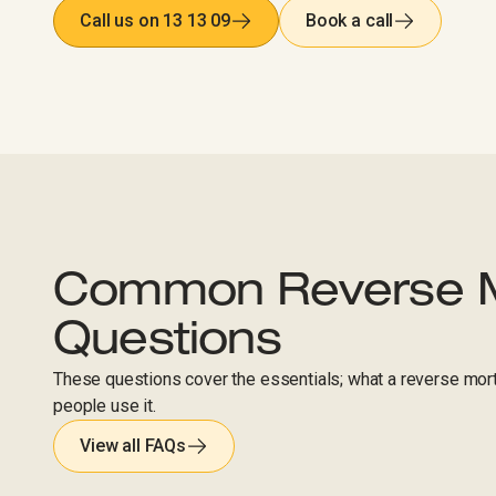
Call us on 13 13 09
Book a call
Common Reverse 
Questions​​​​‌ ‍ ​‍​‍‌‍ ‌ ​‍‌‍‍‌‌‍‌ ‌‍‍‌‌‍ ‍​‍​‍​ ‍‍​‍​‍‌ ​ ‌‍​‌‌‍ ‍‌‍‍‌‌ ‌​‌ ‍‌​‍ ‍‌‍‍‌‌‍ ​‍​‍​‍ ​​‍​‍‌‍‍​‌ ​‍‌‍‌‌‌‍‌‍​‍​‍​ ‍‍​‍​‍‌‍‍​‌ ‌​‌ ‌​‌ ​​‌ ​ ​ ‍‍​‍ ​‍ ‌‍‍​‌‍ ‌ ‌‌‌ ​ ‌‍‌‌‌‍‍​‌‍ ‌‍ ​‌‍‌​‌‍​ ‌‍​‌‌ ​​‌‍‍‌‌ ‌​‌‍​‌‌‍ ​​‍ ‍‌‍ ‍‌‍‌‌‌ ‌​‌‍ ​‌‍‍‌‌‍‌‍‌ ‍‌​‍ ‍‌‍​‌‌ ​​‌ ​​​‍ ‌ ​ ‌ ‌​‌ ‌‌‌‍‌​‌‍‍‌‌‍ ​‍ ‌‍‍‌‌‍ ‍‌ ‌​‌‍‌‌‌‍ ‍‌ ‌​​‍ ‌‍‌‌‌‍‌​‌‍‍‌‌ ‌​​‍ ‌‍ ‌‌‍ ‌‍‌​‌‍‌‌​ ‌‌ ​​‌ ​‍‌‍‌‌‌ ​ ‌‍‌‌‌‍ ‍‌ ‌​‌‍​‌‌ ‌​‌‍‍‌‌‍ ‌‍ ‍​ ‍ ‌‍‍‌‌‍‌​​ ‌‌‍‌‌‌‍​‍​ ‌ ​ ‌‌​ ‌‌​ ​ ​ ​‌‌‍‌​​‍ ‌‌‍‌​​ ‌​​ ​‌‌‍‌‌​‍ ‌​ ‌​​ ‍‌​ ‌​​ ‌‍​‍ ‌‌‍​‌​ ‍​​ ‌‍​ ​‍​‍ ‌​ ​‍​ ‌‍​ ‍​​ ​ ​ ‌‌​ ‌​​ ‌​​ ‍‌‌‍​ ​ ‌ ​ ‌‍‌‍‌‍​ ‍ ‌ ‌​‌ ‍‌‌ ​​‌‍‌‌​ ‌‌ ‌​‌‍‍‌‌‍‌‌‌ ​‍​‍ ‌​ ​‍​‍ ‌‌ ‌ ‌‍‍​‌‍​‌‌ ‌​​‍ ‌‌ ‌ ‌‍‌‌​‍ ‌‌‍ ‌‍‌‍‌‍‌‍‌‍‌‌‌ ​‍​ ‍ ‌ ​​‌‍​‌‌ ‌​‌‍‍​​ ‌‌‍‍​‌‍‌‌‌ ​‍‌‍ ‌​​‍‌‍​‌‌‍ ‍‌‍ ‍‌‍‌‌‌ ​‍​‍ ‍‌‍‍​‌‍‌‌‌‍​‌‌‍‌​‌‍ ​‌‍‍‌‌‍ ‍‌‍‌‌​ ‌‍​‍‌‍​‌‌ ​ ‌‍‌‌‌‌‌‌‌ ​‍‌‍ ​​ ‌‌‍‍​‌ ‌​‌ ‌​‌ ​​‌ ​ ​‍‌‌​ ​ ‌​​‌​‍‌‌​ ​‍‌​‌‍​‍‌‌​ ​‍‌​‌‍‌‍‍​‌‍ ‌ ‌‌‌ ​ ‌‍‌‌‌‍‍​‌‍ ‌‍ ​‌‍‌​‌‍​ ‌‍​‌‌ ​​‌‍‍‌‌ ‌​‌‍​‌‌‍ ​​‍ ‍‌‍ ‍‌‍‌‌‌ ‌​‌‍ ​‌‍‍‌‌‍‌‍‌ ‍‌​‍ ‍‌‍​‌‌ ​​‌ ​​​‍‌‌​ ​‍‌​‌‍‌ ​ ‌ ‌​‌ ‌‌‌‍‌​‌‍‍‌‌‍ ​‍‌‍‌‍‍‌‌‍‌​​ ‌‌‍‌‌‌‍​‍​ ‌ ​ ‌‌​ ‌‌​ ​ ​ ​‌‌‍‌​​‍ ‌‌‍‌​​ ‌​​ ​‌‌‍‌‌​‍ ‌​ ‌​​ ‍‌​ ‌​​ ‌‍​‍ ‌‌‍​‌​ ‍​​ ‌‍​ ​‍​‍ ‌​ ​‍​ ‌‍​ ‍​​ ​ ​ ‌‌​ ‌​​ ‌​​ ‍‌‌‍​ ​ ‌ ​ ‌‍‌‍‌‍​‍‌‍‌ ‌​‌ ‍‌‌ ​​‌‍‌‌​ ‌‌ ‌​‌‍‍‌‌‍‌‌‌ ​‍​‍ ‌​ ​‍​‍ ‌‌ ‌ ‌‍‍​‌‍​‌‌ ‌​​‍ ‌‌ ‌ ‌‍‌‌​‍ ‌‌‍ ‌‍‌‍‌‍‌‍‌‍‌‌‌ ​‍​‍‌‍‌ ​​‌‍​‌‌ ‌​‌‍‍​​ ‌‌‍‍​‌‍‌‌‌ ​‍‌‍ ‌​​‍‌‍​‌‌‍ ‍‌‍ ‍‌‍‌‌‌ ​‍​‍ ‍‌‍‍​‌‍‌‌‌‍​‌‌‍‌​‌‍ ​‌‍‍‌‌‍ ‍‌‍‌‌​‍‌‍‌ ​​‌‍‌‌‌ ​‍‌ ​ ‌ ​​‌‍‌‌‌‍​ ‌ ‌​‌‍‍‌‌ ‌‍‌‍‌‌​ ‌‌ ​​‌ ‌‌‌‍​‍‌‍ ​‌‍‍‌‌ ​ ‌‍‍​‌‍‌‌‌‍‌​​‍​‍‌ ‌​​​​‌ ‍ ​‍​‍‌‍ ‌ ​‍‌‍‍‌‌‍‌ ‌‍‍‌‌‍ ‍​‍​‍​ ‍‍​‍​‍‌ ​ ‌‍​‌‌‍ ‍‌‍‍‌‌ ‌​‌ ‍‌​‍ ‍‌‍‍‌‌‍ ​‍​‍​‍ ​​‍​‍‌‍‍​‌ ​‍‌‍‌‌‌‍‌‍​‍​‍​ ‍‍​‍​‍‌‍‍​‌ ‌​‌ ‌​‌ ​​‌ ​ ​ ‍‍​‍ ​‍ ‌‍‍​‌‍ ‌ ‌‌‌ ​ ‌‍‌‌‌‍‍​‌‍ ‌‍ ​‌‍‌​‌‍​ ‌‍​‌‌ ​​‌‍‍‌‌ ‌​‌‍​‌‌‍ ​​‍ ‍‌‍ ‍‌‍‌‌‌ ‌​‌‍ ​‌‍‍‌‌‍‌‍‌ ‍‌​‍ ‍‌‍​‌‌ ​​‌ ​​​‍ ‌ ​ ‌ ‌​‌ ‌‌‌‍‌​‌‍‍‌‌‍ ​‍ ‌‍‍‌‌‍ ‍‌ ‌​‌‍‌‌‌‍ ‍‌ ‌​​‍ ‌‍‌‌‌‍‌​‌‍‍‌‌ ‌​​‍ ‌‍ ‌‌‍ ‌‍‌​‌‍‌‌​ ‌‌ ​​‌ ​‍‌‍‌‌‌ ​ ‌‍‌‌‌‍ ‍‌ ‌​‌‍​‌‌ ‌​‌‍‍‌‌‍ ‌‍ ‍​ ‍ ‌‍‍‌‌‍‌​​ ‌‌‍‌​​ ​ ​ ​​‌‍‌‍‌‍‌‍​ ‌‍‌‍‌‌​ ​‍​‍ ‌‌‍​ ​ ‌ ​ ‌​​ ​‍​‍ ‌​ ‌​​ ‌‌​ ‌​​ ​ ​‍ ‌​ ‍‌​ ​​​ ​‍​ ​‍​‍ ‌​ ‍​‌‍‌‌​ ​​​ ‌ ‌‍‌‌‌‍​‍​ ‌​​ ‌​​ ‍‌​ ​‌​ ‍​​ ‌‍​ ‍ ‌ ‌​‌ ‍‌‌ ​​‌‍‌‌​ ‌‌ ​​‌ ​‍‌‍ ‌‍ ‌‌‍ ‌ ‌​‌‍‍‌‌‍ ‌‍ ‍‌‍​‌‌‍ ​‌‌​​‌‍​‌‌‍‌ ‌‍‌‌​ ‍ ‌ ​​‌‍​‌‌ ‌​‌‍‍​​ ‌‌ ​​‌‍​‌‌‍‌ ‌‍‌‌‌​​‍‌ ‌‌‌‍‍‌‌‍ ​‌‍‌​‌‍‌‌‌ ​‍​‍ ‍‌ ​​‌‍​‌‌‍‌ ‌‍‌‌‌​​‍‌ ‌‌‌‍‍‌‌‍ ​‌‍‌​‌‍‌‌‌ ​‍‌​‍‌‌ ‌​‌‍‌‌‌‍ ‌‌ ​ ​‍‌‌​ ‌‌‌​​‍‌‌ ‌‍‍ ‌‍‌‌‌ ‍‌​‍‌‌​ ​ ‌​‌​​‍‌‌​ ​ ‌​‌​​‍‌‌​ ​‍​ ​‍‌‍​‍​ ‍​‌‍‌‍​ ‍‌‌‍‌‍​ ‌​​ ​‍​ ‌‌‌‍‌‍​ ‌​​ ‌‌​ ‌​​‍‌‌​ ​‍​ ​‍​‍‌‌​ ‌‌‌​‌​​‍ ‍‌‍‍​‌‍‌‌‌‍​‌‌‍‌​‌‍‍‌‌‍ ‍‌‍‌ ​ ‌‍​‍‌‍​‌‌ ​ ‌‍‌‌‌‌‌‌‌ ​‍‌‍ ​​ ‌‌‍‍​‌ ‌​‌ ‌​‌ ​​‌ ​ ​‍‌‌​ ​ ‌​​‌​‍‌‌​ ​‍‌​‌‍​‍‌‌​ ​‍‌​‌‍‌‍‍​‌‍ ‌ ‌‌‌ ​ ‌‍‌‌‌‍‍​‌‍ ‌‍ ​‌‍‌​‌‍​ ‌‍​‌‌ ​​‌‍‍‌‌ ‌​‌‍​‌‌‍ ​​‍ ‍‌‍ ‍‌‍‌‌‌ ‌​‌‍ ​‌‍‍‌‌‍‌‍‌ ‍‌​‍ ‍‌‍​‌‌ ​​‌ ​​​‍‌‌​ ​‍‌​‌‍‌ ​ ‌ ‌​‌ ‌‌‌‍‌​‌‍‍‌‌‍ ​‍‌‍‌‍‍‌‌‍‌​​ ‌‌‍‌​​ ​ ​ ​​‌‍‌‍‌‍‌‍​ ‌‍‌‍‌‌​ ​‍​‍ ‌‌‍​ ​ ‌ ​ ‌​​ ​‍​‍ ‌​ ‌​​ ‌‌​ ‌​​ ​ ​‍ ‌​ ‍‌​ ​​​ ​‍​ ​‍​‍ ‌​ ‍​‌‍‌‌​ ​​​ ‌ ‌‍‌‌‌‍​‍​ ‌​​ ‌​​ ‍‌​ ​‌​ ‍​​ ‌‍​‍‌‍‌ ‌​‌ ‍‌‌ ​​‌‍‌‌​ ‌‌ ​​‌ ​‍‌‍ ‌‍ ‌‌‍ ‌ ‌​‌‍‍‌‌‍ ‌‍ ‍‌‍​‌‌‍ ​‌‌​​‌‍​‌‌‍‌ ‌‍‌‌​‍‌‍‌ ​​‌‍​‌‌ ‌​‌‍‍​​ ‌‌ ​​‌‍​‌‌‍‌ ‌‍‌‌‌​​‍‌ ‌‌‌‍‍‌‌‍ ​‌‍‌​‌‍‌‌‌ ​‍​‍ ‍‌ ​​‌‍​‌‌‍‌ ‌‍‌‌‌​​‍‌ ‌‌‌‍‍‌‌‍ ​‌‍‌​‌‍‌‌‌ ​‍‌​‍‌‌ ‌​‌‍‌‌‌‍ ‌‌ ​ ​‍‌‌​ ‌‌‌​​‍‌‌ ‌‍‍ ‌‍‌‌‌ ‍‌​‍‌‌​ ​ ‌​‌​​‍‌‌​ ​ ‌​‌​​‍‌‌​ ​‍​ ​‍‌‍​‍​ ‍​‌‍‌‍​ ‍‌‌‍‌‍​ ‌​​ ​‍​ ‌‌‌‍‌‍​ ‌​​ ‌‌​ ‌​​‍‌‌​ ​‍​ ​‍​‍‌‌​ ‌‌‌​‌​​‍ ‍‌‍‍​‌‍‌‌‌‍​‌‌‍‌​‌‍‍‌‌‍ ‍‌‍‌ ​‍​‍‌ ‌
These questions cover the essentials; what a reverse mort
people use it.
View all FAQs